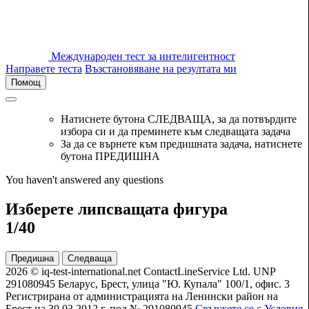
Международен тест за интелигентност
Направете теста
Възстановяване на резултата ми
Помощ
Натиснете бутона СЛЕДВАЩА, за да потвърдите
избора си и да преминете към следващата задача
За да се върнете към предишната задача, натиснете
бутона ПРЕДИШНА
You haven't answered any questions
Изберете липсващата фигура
1/40
Предишна
Следваща
2026 © iq-test-international.net ContactLineService Ltd. UNP
291080945 Беларус, Брест, улица "Ю. Купала" 100/1, офис. 3
Регистрирана от администрацията на Ленински район на
Брест на 30.03.2012 г. под № 291080945
Свържете се с
Условия