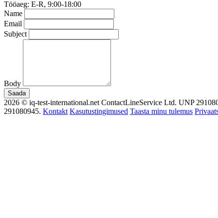
Tööaeg: E-R, 9:00-18:00
Name
Email
Subject
Body
Saada
2026 © iq-test-international.net ContactLineService Ltd. UNP 2910809
291080945.
Kontakt
Kasutustingimused
Taasta minu tulemus
Privaat