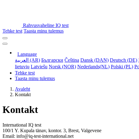
Rahvusvaheline IQ test
Tehke test
Taasta minu tulemus
Language
العربية (AR)
Български
Čeština
Dansk (DAN)
Deutsch (DE)
lietuvių
Latviešu
Norsk (NOR)
Nederlands(NL)
Polski (PL)
Po
Tehke test
Taasta minu tulemus
Avaleht
Kontakt
Kontakt
International IQ test
100/1 Y. Kupala tänav, kontor. 3, Brest, Valgevene
Email: info@iq-test-international.net