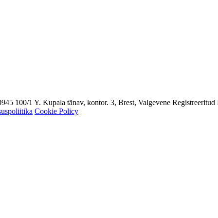
45 100/1 Y. Kupala tänav, kontor. 3, Brest, Valgevene Registreeritud B
suspoliitika
Cookie Policy