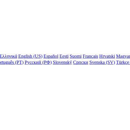
Ελληνικά
English (US)
Español
Eesti
Suomi
Français
Hrvatski
Magya
rtuguês (PT)
Русский (РФ)
Slovenský
Српски
Svenska (SV)
Türkçe