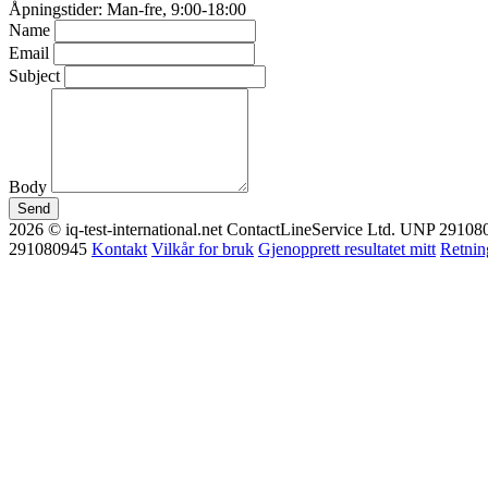
Åpningstider: Man-fre, 9:00-18:00
Name
Email
Subject
Body
Send
2026 © iq-test-international.net ContactLineService Ltd. UNP 29108094
291080945
Kontakt
Vilkår for bruk
Gjenopprett resultatet mitt
Retnin