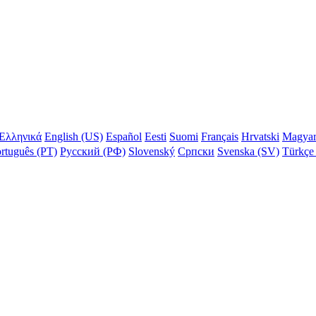
Ελληνικά
English (US)
Español
Eesti
Suomi
Français
Hrvatski
Magya
rtuguês (PT)
Русский (РФ)
Slovenský
Српски
Svenska (SV)
Türkçe