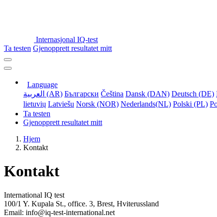
Internasjonal IQ-test
Ta testen
Gjenopprett resultatet mitt
Language
العربية (AR)
Български
Čeština
Dansk (DAN)
Deutsch (DE)
lietuvių
Latviešu
Norsk (NOR)
Nederlands(NL)
Polski (PL)
Po
Ta testen
Gjenopprett resultatet mitt
Hjem
Kontakt
Kontakt
International IQ test
100/1 Y. Kupala St., office. 3, Brest, Hviterussland
Email: info@iq-test-international.net