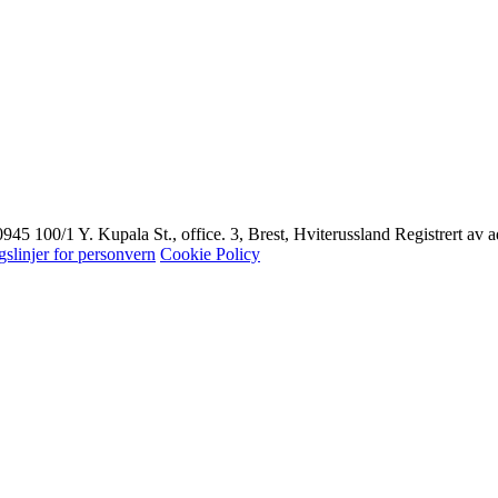
5 100/1 Y. Kupala St., office. 3, Brest, Hviterussland Registrert av ad
gslinjer for personvern
Cookie Policy