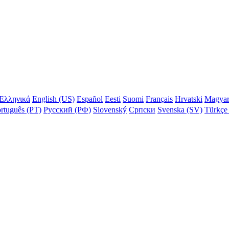
Ελληνικά
English (US)
Español
Eesti
Suomi
Français
Hrvatski
Magya
rtuguês (PT)
Русский (РФ)
Slovenský
Српски
Svenska (SV)
Türkçe