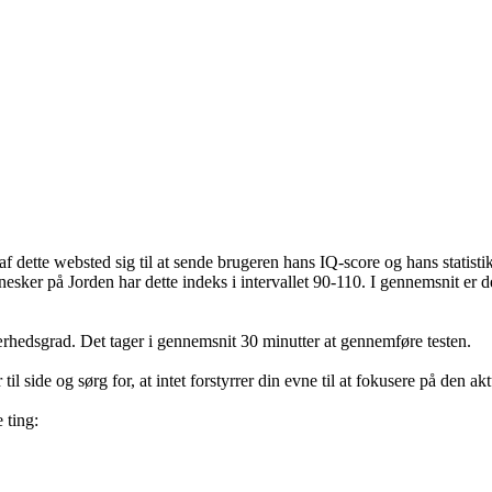
f dette websted sig til at sende brugeren hans IQ-score og hans statisti
nnesker på Jorden har dette indeks i intervallet 90-110. I gennemsnit e
værhedsgrad. Det tager i gennemsnit 30 minutter at gennemføre testen.
il side og sørg for, at intet forstyrrer din evne til at fokusere på den 
 ting: