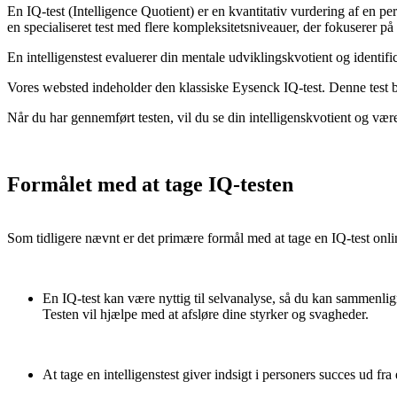
En IQ-test (Intelligence Quotient) er en kvantitativ vurdering af en
en specialiseret test med flere kompleksitetsniveauer, der fokuserer 
En intelligenstest evaluerer din mentale udviklingskvotient og identif
Vores websted indeholder den klassiske Eysenck IQ-test. Denne test bl
Når du har gennemført testen, vil du se din intelligenskvotient og være i
Formålet med at tage IQ-testen
Som tidligere nævnt er det primære formål med at tage en IQ-test onl
En IQ-test kan være nyttig til selvanalyse, så du kan sammenlig
Testen vil hjælpe med at afsløre dine styrker og svagheder.
At tage en intelligenstest giver indsigt i personers succes ud fra 