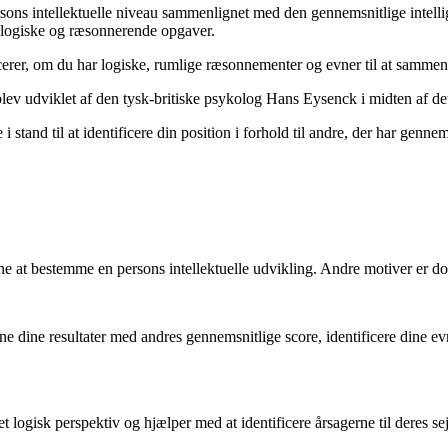
 persons intellektuelle niveau sammenlignet med den gennemsnitlige int
på logiske og ræsonnerende opgaver.
icerer, om du har logiske, rumlige ræsonnementer og evner til at sammen
ev udviklet af den tysk-britiske psykolog Hans Eysenck i midten af det 
 stand til at identificere din position i forhold til andre, der har gennem
ine at bestemme en persons intellektuelle udvikling. Andre motiver er 
ne dine resultater med andres gennemsnitlige score, identificere dine e
et logisk perspektiv og hjælper med at identificere årsagerne til deres sej