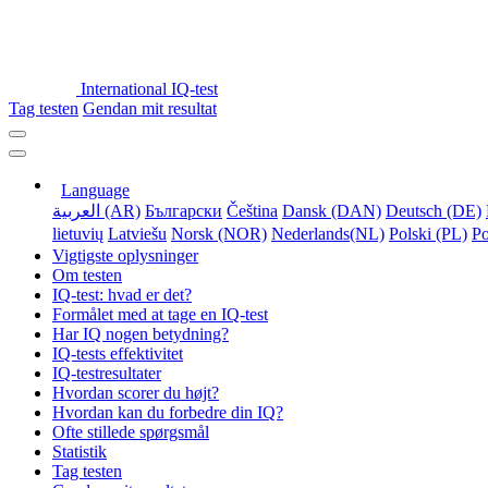
International IQ-test
Tag testen
Gendan mit resultat
Language
العربية (AR)
Български
Čeština
Dansk (DAN)
Deutsch (DE)
lietuvių
Latviešu
Norsk (NOR)
Nederlands(NL)
Polski (PL)
Po
Vigtigste oplysninger
Om testen
IQ-test: hvad er det?
Formålet med at tage en IQ-test
Har IQ nogen betydning?
IQ-tests effektivitet
IQ-testresultater
Hvordan scorer du højt?
Hvordan kan du forbedre din IQ?
Ofte stillede spørgsmål
Statistik
Tag testen