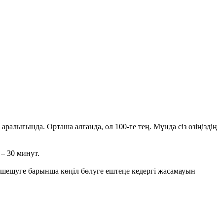
аралығында. Орташа алғанда, ол 100-ге тең. Мұнда сіз өзіңіздің
– 30 минут.
 шешуге барынша көңіл бөлуге ештеңе кедергі жасамауын