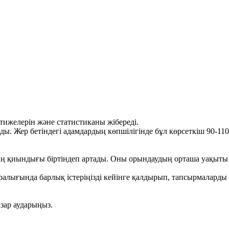
әтижелерін және статистиканы жібереді.
йды. Жер бетіндегі адамдардың көпшілігінде бұл көрсеткіш 90-110 
дың қиындығы біртіндеп артады. Оны орындаудың орташа уақыты 
ралығында барлық істеріңізді кейінге қалдырып, тапсырмаларды
азар аударыңыз.