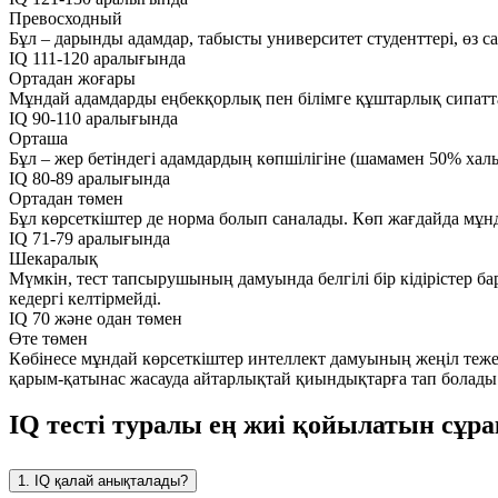
Превосходный
Бұл – дарынды адамдар, табысты университет студенттері, өз с
IQ 111-120 аралығында
Ортадан жоғары
Мұндай адамдарды еңбекқорлық пен білімге құштарлық сипатт
IQ 90-110 аралығында
Орташа
Бұл – жер бетіндегі адамдардың көпшілігіне (шамамен 50% халы
IQ 80-89 аралығында
Ортадан төмен
Бұл көрсеткіштер де норма болып саналады. Көп жағдайда мұнд
IQ 71-79 аралығында
Шекаралық
Мүмкін, тест тапсырушының дамуында белгілі бір кідірістер ба
кедергі келтірмейді.
IQ 70 және одан төмен
Өте төмен
Көбінесе мұндай көрсеткіштер интеллект дамуының жеңіл тежелу
қарым-қатынас жасауда айтарлықтай қиындықтарға тап болады
IQ тесті туралы ең жиі қойылатын сұр
1. IQ қалай анықталады?