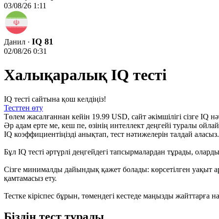
03/08/26 1:11
IQ 81
Данил ·
02/08/26 0:31
Халықаралық IQ тесті
IQ тесті сайтына қош келдіңіз!
Тесттен өту
Төлем жасалғаннан кейін 19.99 USD, сайт әкімшілігі сізге IQ н
Әр адам ерте ме, кеш пе, өзінің интеллект деңгейі туралы ойла
IQ коэффициентіңізді анықтап, тест нәтижелерін талдай аласыз.
Бұл IQ тесті әртүрлі деңгейдегі тапсырмалардан тұрады, олар
Сізге минималды дайындық қажет болады: көрсетілген уақыт а
қамтамасыз ету.
Тестке кіріспес бұрын, төмендегі кестеде маңызды жайттарға н
Біздің тест туралы