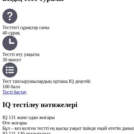
Тесттегі сұрақтар саны
40 сұрақ
Тестті өту уақыты
30 минут
Тест тапсырушылардың орташа IQ деңгейі
100 балл
Тесті бастау
IQ тестілеу нәтижелері
IQ 131 және одан жоғары
Өте жоғары
Бұл – кез келген тестті ең қысқа уақыт ішінде оңай өтетін да
IQ 121-130 аралығында