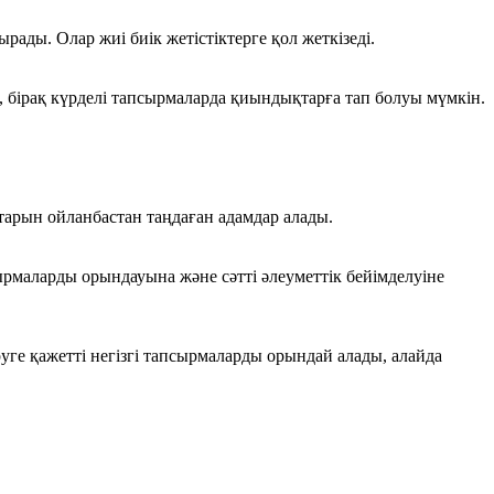
рады. Олар жиі биік жетістіктерге қол жеткізеді.
бірақ күрделі тапсырмаларда қиындықтарға тап болуы мүмкін.
тарын ойланбастан таңдаған адамдар алады.
сырмаларды орындауына және сәтті әлеуметтік бейімделуіне
руге қажетті негізгі тапсырмаларды орындай алады, алайда