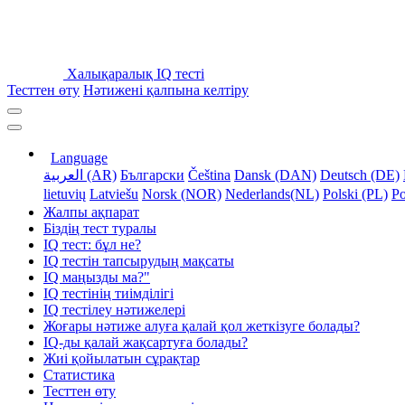
Халықаралық IQ тесті
Тесттен өту
Нәтижені қалпына келтіру
Language
العربية (AR)
Български
Čeština
Dansk (DAN)
Deutsch (DE)
lietuvių
Latviešu
Norsk (NOR)
Nederlands(NL)
Polski (PL)
Po
Жалпы ақпарат
Біздің тест туралы
IQ тест: бұл не?
IQ тестін тапсырудың мақсаты
IQ маңызды ма?"
IQ тестінің тиімділігі
IQ тестілеу нәтижелері
Жоғары нәтиже алуға қалай қол жеткізуге болады?
IQ-ды қалай жақсартуға болады?
Жиі қойылатын сұрақтар
Статистика
Тесттен өту