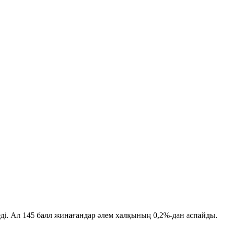
теді. Ал 145 балл жинағандар әлем халқының 0,2%-дан аспайды.