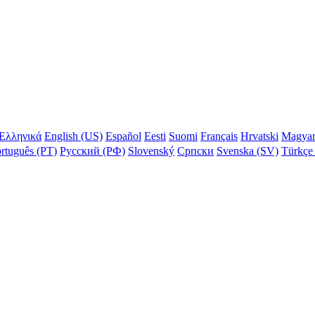
Ελληνικά
English (US)
Español
Eesti
Suomi
Français
Hrvatski
Magya
rtuguês (PT)
Русский (РФ)
Slovenský
Српски
Svenska (SV)
Türkçe