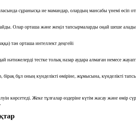
аласында сұранысқа ие мамандар, олардың мансабы үнемі өсіп оты
айды. Олар орташа және жеңіл тапсырмаларды оңай шеше алады, 
ққа) тән орташа интеллект деңгейі
ай нәтижелерді тестке толық назар аудара алмаған немесе жауап
р, бірақ бұл оның күнделікті өміріне, жұмысына, күнделікті тап
ін көрсетеді. Жеке тұлғалар өздеріне күтім жасау және өмір сү
.
ақтар