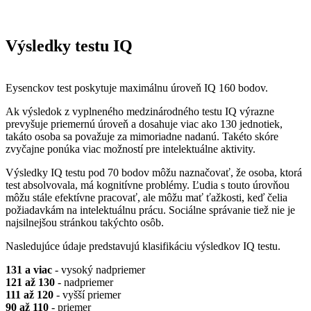
Výsledky testu IQ
Eysenckov test poskytuje maximálnu úroveň IQ 160 bodov.
Ak výsledok z vyplneného medzinárodného testu IQ výrazne
prevyšuje priemernú úroveň a dosahuje viac ako 130 jednotiek,
takáto osoba sa považuje za mimoriadne nadanú. Takéto skóre
zvyčajne ponúka viac možností pre intelektuálne aktivity.
Výsledky IQ testu pod 70 bodov môžu naznačovať, že osoba, ktorá
test absolvovala, má kognitívne problémy. Ľudia s touto úrovňou
môžu stále efektívne pracovať, ale môžu mať ťažkosti, keď čelia
požiadavkám na intelektuálnu prácu. Sociálne správanie tiež nie je
najsilnejšou stránkou takýchto osôb.
Nasledujúce údaje predstavujú klasifikáciu výsledkov IQ testu.
131 a viac
- vysoký nadpriemer
121 až 130
- nadpriemer
111 až 120
- vyšší priemer
90 až 110
- priemer