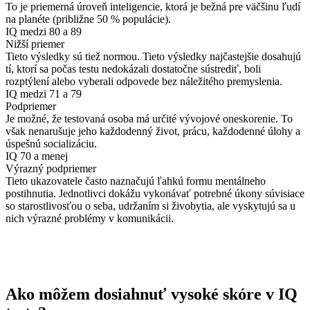
To je priemerná úroveň inteligencie, ktorá je bežná pre väčšinu ľudí
na planéte (približne 50 % populácie).
IQ medzi 80 a 89
Nižší priemer
Tieto výsledky sú tiež normou. Tieto výsledky najčastejšie dosahujú
tí, ktorí sa počas testu nedokázali dostatočne sústrediť, boli
rozptýlení alebo vyberali odpovede bez náležitého premyslenia.
IQ medzi 71 a 79
Podpriemer
Je možné, že testovaná osoba má určité vývojové oneskorenie. To
však nenarušuje jeho každodenný život, prácu, každodenné úlohy a
úspešnú socializáciu.
IQ 70 a menej
Výrazný podpriemer
Tieto ukazovatele často naznačujú ľahkú formu mentálneho
postihnutia. Jednotlivci dokážu vykonávať potrebné úkony súvisiace
so starostlivosťou o seba, udržaním si živobytia, ale vyskytujú sa u
nich výrazné problémy v komunikácii.
Ako môžem dosiahnuť vysoké skóre v IQ