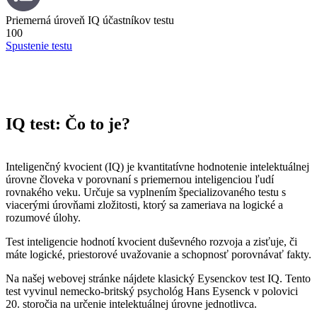
Priemerná úroveň IQ účastníkov testu
100
Spustenie testu
IQ test: Čo to je?
Inteligenčný kvocient (IQ) je kvantitatívne hodnotenie intelektuálnej
úrovne človeka v porovnaní s priemernou inteligenciou ľudí
rovnakého veku. Určuje sa vyplnením špecializovaného testu s
viacerými úrovňami zložitosti, ktorý sa zameriava na logické a
rozumové úlohy.
Test inteligencie hodnotí kvocient duševného rozvoja a zisťuje, či
máte logické, priestorové uvažovanie a schopnosť porovnávať fakty.
Na našej webovej stránke nájdete klasický Eysenckov test IQ. Tento
test vyvinul nemecko-britský psychológ Hans Eysenck v polovici
20. storočia na určenie intelektuálnej úrovne jednotlivca.