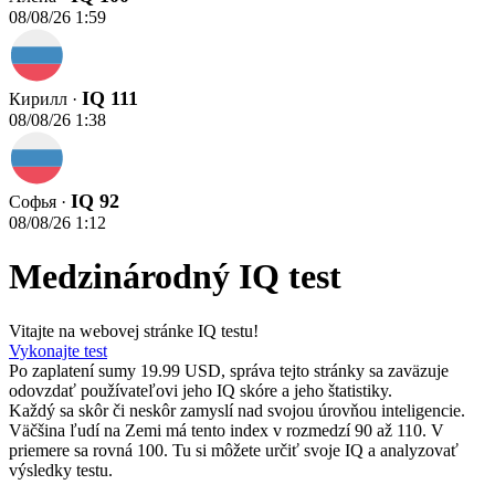
08/08/26 1:59
IQ 111
Кирилл ·
08/08/26 1:38
IQ 92
Софья ·
08/08/26 1:12
Medzinárodný IQ test
Vitajte na webovej stránke IQ testu!
Vykonajte test
Po zaplatení sumy 19.99 USD, správa tejto stránky sa zaväzuje
odovzdať používateľovi jeho IQ skóre a jeho štatistiky.
Každý sa skôr či neskôr zamyslí nad svojou úrovňou inteligencie.
Väčšina ľudí na Zemi má tento index v rozmedzí 90 až 110. V
priemere sa rovná 100. Tu si môžete určiť svoje IQ a analyzovať
výsledky testu.