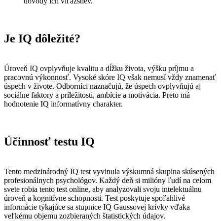
dôvody ich víťazstiev.
Je IQ dôležité?
Úroveň IQ ovplyvňuje kvalitu a dĺžku života, výšku príjmu a
pracovnú výkonnosť. Vysoké skóre IQ však nemusí vždy znamenať
úspech v živote. Odborníci naznačujú, že úspech ovplyvňujú aj
sociálne faktory a príležitosti, ambície a motivácia. Preto má
hodnotenie IQ informatívny charakter.
Účinnosť testu IQ
Tento medzinárodný IQ test vyvinula výskumná skupina skúsených
profesionálnych psychológov. Každý deň si milióny ľudí na celom
svete robia tento test online, aby analyzovali svoju intelektuálnu
úroveň a kognitívne schopnosti. Test poskytuje spoľahlivé
informácie týkajúce sa stupnice IQ Gaussovej krivky vďaka
veľkému objemu zozbieraných štatistických údajov.