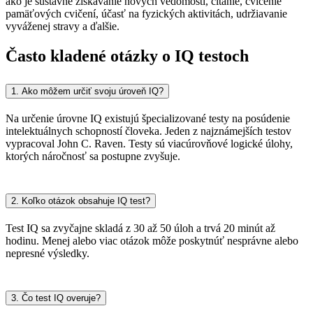
ako je sústavné získavanie nových vedomostí, čítanie, cvičenie
pamäťových cvičení, účasť na fyzických aktivitách, udržiavanie
vyváženej stravy a ďalšie.
Často kladené otázky o IQ testoch
1. Ako môžem určiť svoju úroveň IQ?
Na určenie úrovne IQ existujú špecializované testy na posúdenie
intelektuálnych schopností človeka. Jeden z najznámejších testov
vypracoval John C. Raven. Testy sú viacúrovňové logické úlohy,
ktorých náročnosť sa postupne zvyšuje.
2. Koľko otázok obsahuje IQ test?
Test IQ sa zvyčajne skladá z 30 až 50 úloh a trvá 20 minút až
hodinu. Menej alebo viac otázok môže poskytnúť nesprávne alebo
nepresné výsledky.
3. Čo test IQ overuje?