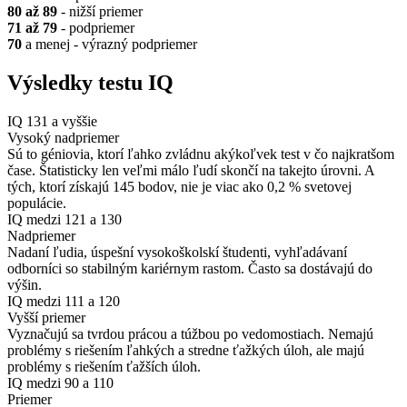
80 až 89
- nižší priemer
71 až 79
- podpriemer
70
a menej - výrazný podpriemer
Výsledky testu IQ
IQ 131 a vyššie
Vysoký nadpriemer
Sú to géniovia, ktorí ľahko zvládnu akýkoľvek test v čo najkratšom
čase. Štatisticky len veľmi málo ľudí skončí na takejto úrovni. A
tých, ktorí získajú 145 bodov, nie je viac ako 0,2 % svetovej
populácie.
IQ medzi 121 a 130
Nadpriemer
Nadaní ľudia, úspešní vysokoškolskí študenti, vyhľadávaní
odborníci so stabilným kariérnym rastom. Často sa dostávajú do
výšin.
IQ medzi 111 a 120
Vyšší priemer
Vyznačujú sa tvrdou prácou a túžbou po vedomostiach. Nemajú
problémy s riešením ľahkých a stredne ťažkých úloh, ale majú
problémy s riešením ťažších úloh.
IQ medzi 90 a 110
Priemer