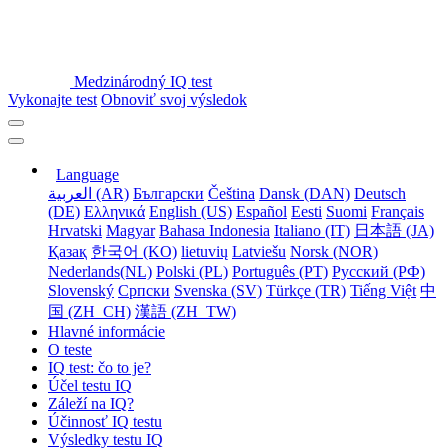
Medzinárodný IQ test
Vykonajte test
Obnoviť svoj výsledok
Language
العربية (AR)
Български
Čeština
Dansk (DAN)
Deutsch
(DE)
Ελληνικά
English (US)
Español
Eesti
Suomi
Français
Hrvatski
Magyar
Bahasa Indonesia
Italiano (IT)
日本語 (JA)
Қазақ
한국어 (KO)
lietuvių
Latviešu
Norsk (NOR)
Nederlands(NL)
Polski (PL)
Português (PT)
Русский (РФ)
Slovenský
Српски
Svenska (SV)
Türkçe (TR)
Tiếng Việt
中
国 (ZH_CH)
漢語 (ZH_TW)
Hlavné informácie
O teste
IQ test: čo to je?
Účel testu IQ
Záleží na IQ?
Účinnosť IQ testu
Výsledky testu IQ