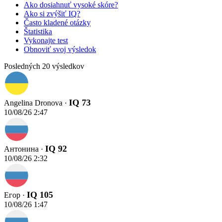
Ako dosiahnuť vysoké skóre?
Ako si zvýšiť IQ?
Často kladené otázky
Štatistika
Vykonajte test
Obnoviť svoj výsledok
Posledných 20 výsledkov
IQ 73
Angelina Dronova ·
10/08/26 2:47
IQ 92
Антонина ·
10/08/26 2:32
IQ 105
Егор ·
10/08/26 1:47