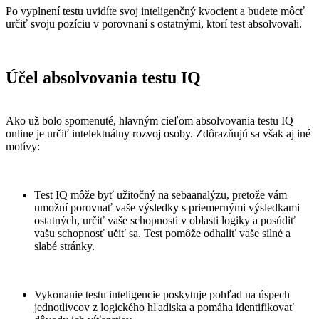
Po vyplnení testu uvidíte svoj inteligenčný kvocient a budete môcť
určiť svoju pozíciu v porovnaní s ostatnými, ktorí test absolvovali.
Účel absolvovania testu IQ
Ako už bolo spomenuté, hlavným cieľom absolvovania testu IQ
online je určiť intelektuálny rozvoj osoby. Zdôrazňujú sa však aj iné
motívy:
Test IQ môže byť užitočný na sebaanalýzu, pretože vám
umožní porovnať vaše výsledky s priemernými výsledkami
ostatných, určiť vaše schopnosti v oblasti logiky a posúdiť
vašu schopnosť učiť sa. Test pomôže odhaliť vaše silné a
slabé stránky.
Vykonanie testu inteligencie poskytuje pohľad na úspech
jednotlivcov z logického hľadiska a pomáha identifikovať