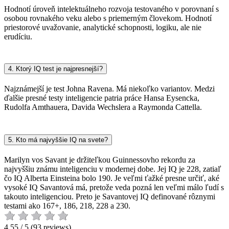
Hodnotí úroveň intelektuálneho rozvoja testovaného v porovnaní s
osobou rovnakého veku alebo s priemerným človekom. Hodnotí
priestorové uvažovanie, analytické schopnosti, logiku, ale nie
erudíciu.
4. Ktorý IQ test je najpresnejší?
Najznámejší je test Johna Ravena. Má niekoľko variantov. Medzi
ďalšie presné testy inteligencie patria práce Hansa Eysencka,
Rudolfa Amthauera, Davida Wechslera a Raymonda Cattella.
5. Kto má najvyššie IQ na svete?
Marilyn vos Savant je držiteľkou Guinnessovho rekordu za
najvyššiu známu inteligenciu v modernej dobe. Jej IQ je 228, zatiaľ
čo IQ Alberta Einsteina bolo 190. Je veľmi ťažké presne určiť, aké
vysoké IQ Savantová má, pretože veda pozná len veľmi málo ľudí s
takouto inteligenciou. Preto je Savantovej IQ definované rôznymi
testami ako 167+, 186, 218, 228 a 230.
4.55 / 5 (93 reviews)