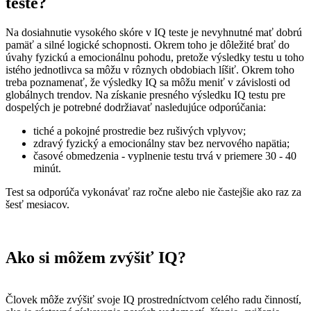
teste?
Na dosiahnutie vysokého skóre v IQ teste je nevyhnutné mať dobrú
pamäť a silné logické schopnosti. Okrem toho je dôležité brať do
úvahy fyzickú a emocionálnu pohodu, pretože výsledky testu u toho
istého jednotlivca sa môžu v rôznych obdobiach líšiť. Okrem toho
treba poznamenať, že výsledky IQ sa môžu meniť v závislosti od
globálnych trendov. Na získanie presného výsledku IQ testu pre
dospelých je potrebné dodržiavať nasledujúce odporúčania:
tiché a pokojné prostredie bez rušivých vplyvov;
zdravý fyzický a emocionálny stav bez nervového napätia;
časové obmedzenia - vyplnenie testu trvá v priemere 30 - 40
minút.
Test sa odporúča vykonávať raz ročne alebo nie častejšie ako raz za
šesť mesiacov.
Ako si môžem zvýšiť IQ?
Človek môže zvýšiť svoje IQ prostredníctvom celého radu činností,