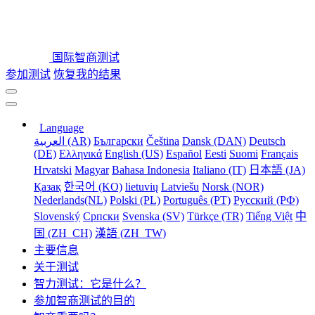
国际智商测试
参加测试
恢复我的结果
Language
العربية (AR)
Български
Čeština
Dansk (DAN)
Deutsch
(DE)
Ελληνικά
English (US)
Español
Eesti
Suomi
Français
Hrvatski
Magyar
Bahasa Indonesia
Italiano (IT)
日本語 (JA)
Қазақ
한국어 (KO)
lietuvių
Latviešu
Norsk (NOR)
Nederlands(NL)
Polski (PL)
Português (PT)
Русский (РФ)
Slovenský
Српски
Svenska (SV)
Türkçe (TR)
Tiếng Việt
中
国 (ZH_CH)
漢語 (ZH_TW)
主要信息
关于测试
智力测试：它是什么？
参加智商测试的目的