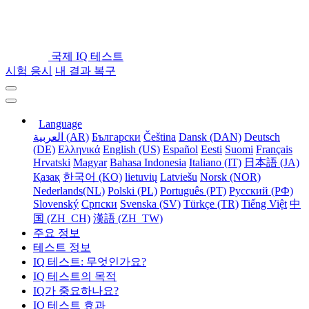
국제 IQ 테스트
시험 응시
내 결과 복구
Language
العربية (AR)
Български
Čeština
Dansk (DAN)
Deutsch
(DE)
Ελληνικά
English (US)
Español
Eesti
Suomi
Français
Hrvatski
Magyar
Bahasa Indonesia
Italiano (IT)
日本語 (JA)
Қазақ
한국어 (KO)
lietuvių
Latviešu
Norsk (NOR)
Nederlands(NL)
Polski (PL)
Português (PT)
Русский (РФ)
Slovenský
Српски
Svenska (SV)
Türkçe (TR)
Tiếng Việt
中
国 (ZH_CH)
漢語 (ZH_TW)
주요 정보
테스트 정보
IQ 테스트: 무엇인가요?
IQ 테스트의 목적
IQ가 중요하나요?
IQ 테스트 효과